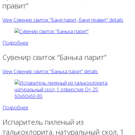
правит”
View Сувенир свиток “Баня парит, баня правит” details
Подробнее
Сувенир свиток “Банька парит”
View Сувенир свиток “Банька парит” details
Подробнее
Испаритель пиленый из
талькохлорита, натуральный скол, 1