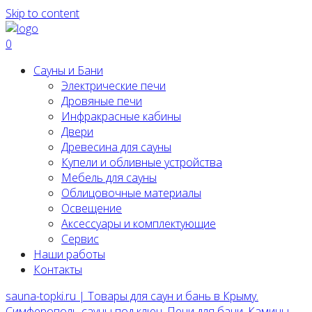
Skip to content
0
Сауны и Бани
Электрические печи
Дровяные печи
Инфракрасные кабины
Двери
Древесина для сауны
Купели и обливные устройства
Мебель для сауны
Облицовочные материалы
Освещение
Аксессуары и комплектующие
Сервис
Наши работы
Контакты
sauna-topki.ru | Товары для саун и бань в Крыму.
Симферополь сауны под ключ, Печи для бани, Камины,