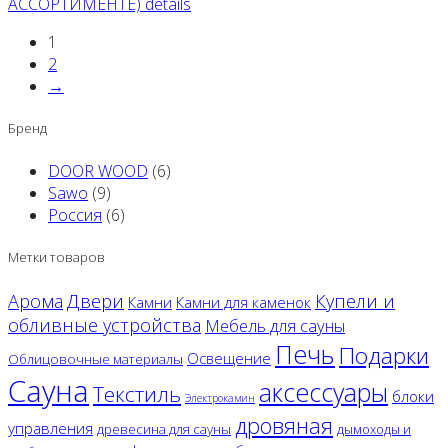
АССОРТИМЕНТЕ) details
1
2
→
Бренд
DOOR WOOD
(6)
Sawo
(9)
Россия
(6)
Метки товаров
Двери
Арома
Купели и
Камни
Камни для каменок
обливные устройства
Мебель для сауны
Печь
Подарки
Освещение
Облицовочные материалы
Сауна
аксессуары
Текстиль
блоки
Электрокамин
дровяная
управления
древесина для сауны
дымоходы и