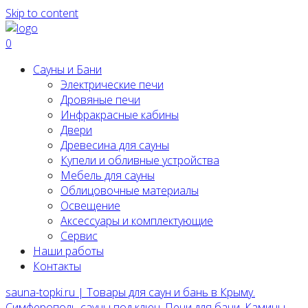
Skip to content
0
Сауны и Бани
Электрические печи
Дровяные печи
Инфракрасные кабины
Двери
Древесина для сауны
Купели и обливные устройства
Мебель для сауны
Облицовочные материалы
Освещение
Аксессуары и комплектующие
Сервис
Наши работы
Контакты
sauna-topki.ru | Товары для саун и бань в Крыму.
Симферополь сауны под ключ, Печи для бани, Камины,