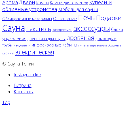
Двери
Арома
Купели и
Камни
Камни для каменок
обливные устройства
Мебель для сауны
Печь
Подарки
Освещение
Облицовочные материалы
Сауна
аксессуары
Текстиль
блоки
Электрокамин
дровяная
управления
древесина для сауны
дымоходы и
инфракрасные кабины
трубы
излучатели
сборные
пульты управления
элекрическая
кабины
© Сауна-Топки
Instagram link
Витрина
Контакты
Top