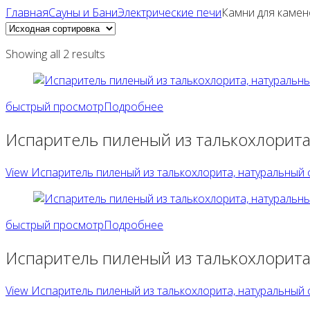
Главная
Сауны и Бани
Электрические печи
Камни для камен
Showing all 2 results
быстрый просмотр
Подробнее
Испаритель пиленый из талькохлорита,
View Испаритель пиленый из талькохлорита, натуральный ск
быстрый просмотр
Подробнее
Испаритель пиленый из талькохлорита,
View Испаритель пиленый из талькохлорита, натуральный ск