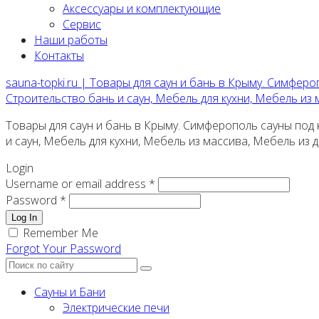
Аксессуары и комплектующие
Сервис
Наши работы
Контакты
sauna-topki.ru | Товары для саун и бань в Крыму. Симферо
Строительство бань и саун, Мебель для кухни, Мебель из
Товары для саун и бань в Крыму. Симферополь сауны под к
и саун, Мебель для кухни, Мебель из массива, Мебель из
Login
Username or email address *
Password *
Log In
Remember Me
Forgot Your Password
Сауны и Бани
Электрические печи