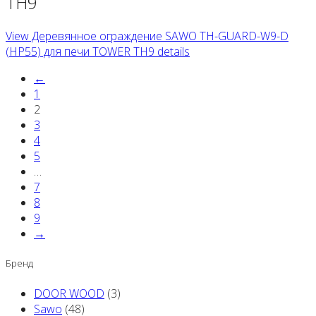
TH9
View Деревянное ограждение SAWO TH-GUARD-W9-D
(HP55) для печи TOWER TH9 details
←
1
2
3
4
5
…
7
8
9
→
Бренд
DOOR WOOD
(3)
Sawo
(48)