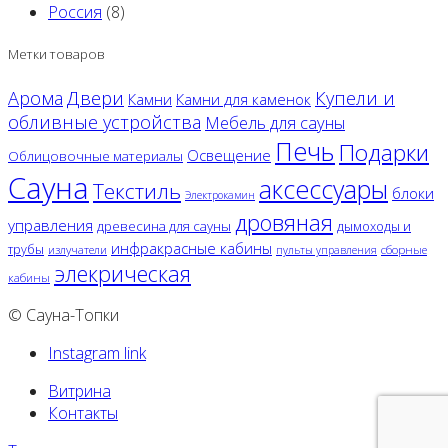
Россия
(8)
Метки товаров
Двери
Арома
Купели и
Камни
Камни для каменок
обливные устройства
Мебель для сауны
Печь
Подарки
Освещение
Облицовочные материалы
Сауна
аксессуары
Текстиль
блоки
Электрокамин
дровяная
управления
древесина для сауны
дымоходы и
инфракрасные кабины
трубы
излучатели
сборные
пульты управления
элекрическая
кабины
© Сауна-Топки
Instagram link
Витрина
Контакты