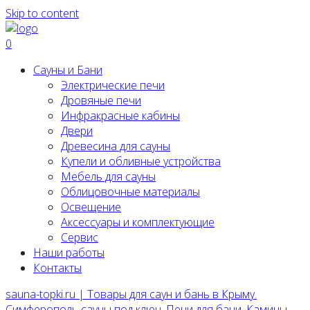
Skip to content
0
Сауны и Бани
Электрические печи
Дровяные печи
Инфракрасные кабины
Двери
Древесина для сауны
Купели и обливные устройства
Мебель для сауны
Облицовочные материалы
Освещение
Аксессуары и комплектующие
Сервис
Наши работы
Контакты
sauna-topki.ru | Товары для саун и бань в Крыму.
Симферополь сауны под ключ, Печи для бани, Камины,