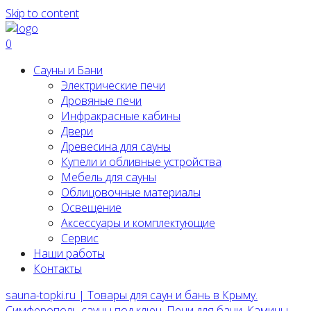
Skip to content
0
Сауны и Бани
Электрические печи
Дровяные печи
Инфракрасные кабины
Двери
Древесина для сауны
Купели и обливные устройства
Мебель для сауны
Облицовочные материалы
Освещение
Аксессуары и комплектующие
Сервис
Наши работы
Контакты
sauna-topki.ru | Товары для саун и бань в Крыму.
Симферополь сауны под ключ, Печи для бани, Камины,