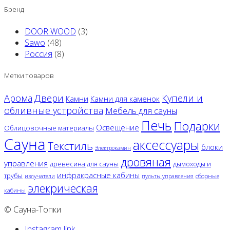
Бренд
DOOR WOOD
(3)
Sawo
(48)
Россия
(8)
Метки товаров
Двери
Арома
Купели и
Камни
Камни для каменок
обливные устройства
Мебель для сауны
Печь
Подарки
Освещение
Облицовочные материалы
Сауна
аксессуары
Текстиль
блоки
Электрокамин
дровяная
управления
древесина для сауны
дымоходы и
инфракрасные кабины
трубы
излучатели
сборные
пульты управления
элекрическая
кабины
© Сауна-Топки
Instagram link