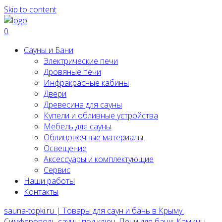
Skip to content
0
Сауны и Бани
Электрические печи
Дровяные печи
Инфракрасные кабины
Двери
Древесина для сауны
Купели и обливные устройства
Мебель для сауны
Облицовочные материалы
Освещение
Аксессуары и комплектующие
Сервис
Наши работы
Контакты
sauna-topki.ru | Товары для саун и бань в Крыму.
Симферополь сауны под ключ, Печи для бани, Камины,