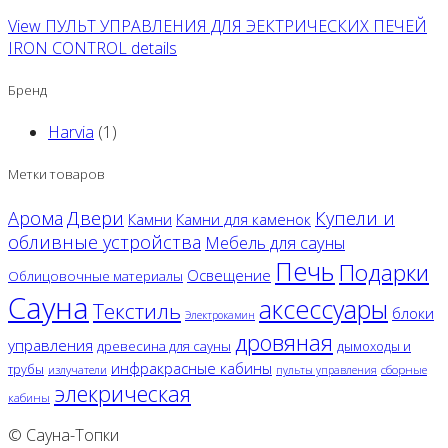
View ПУЛЬТ УПРАВЛЕНИЯ ДЛЯ ЭЕКТРИЧЕСКИХ ПЕЧЕЙ
IRON CONTROL details
Бренд
Harvia
(1)
Метки товаров
Двери
Арома
Купели и
Камни
Камни для каменок
обливные устройства
Мебель для сауны
Печь
Подарки
Освещение
Облицовочные материалы
Сауна
аксессуары
Текстиль
блоки
Электрокамин
дровяная
управления
древесина для сауны
дымоходы и
инфракрасные кабины
трубы
излучатели
сборные
пульты управления
элекрическая
кабины
© Сауна-Топки