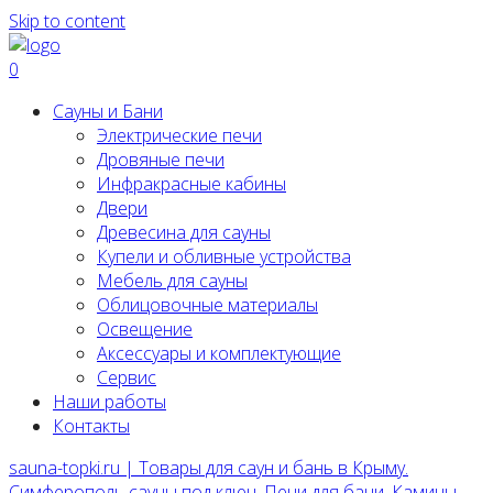
Skip to content
0
Сауны и Бани
Электрические печи
Дровяные печи
Инфракрасные кабины
Двери
Древесина для сауны
Купели и обливные устройства
Мебель для сауны
Облицовочные материалы
Освещение
Аксессуары и комплектующие
Сервис
Наши работы
Контакты
sauna-topki.ru | Товары для саун и бань в Крыму.
Симферополь сауны под ключ, Печи для бани, Камины,