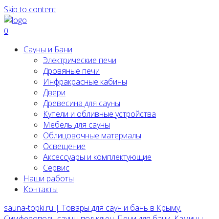
Skip to content
0
Сауны и Бани
Электрические печи
Дровяные печи
Инфракрасные кабины
Двери
Древесина для сауны
Купели и обливные устройства
Мебель для сауны
Облицовочные материалы
Освещение
Аксессуары и комплектующие
Сервис
Наши работы
Контакты
sauna-topki.ru | Товары для саун и бань в Крыму.
Симферополь сауны под ключ, Печи для бани, Камины,