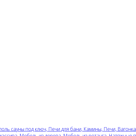
поль сауны под ключ, Печи для бани, Камины, Печи, Вагонка
 массива, Мебель из дерева, Мебель из ротанга, Натяжные 