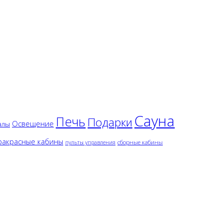
Сауна
Печь
Подарки
Освещение
алы
акрасные кабины
сборные кабины
пульты управления