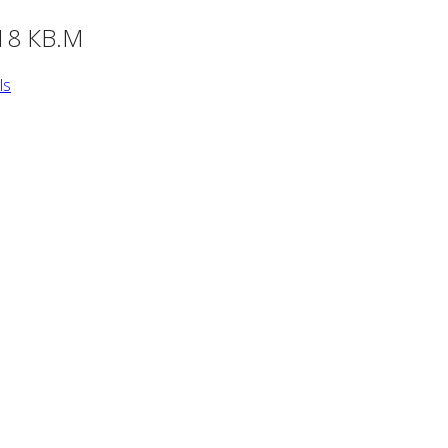
18 КВ.М
ls