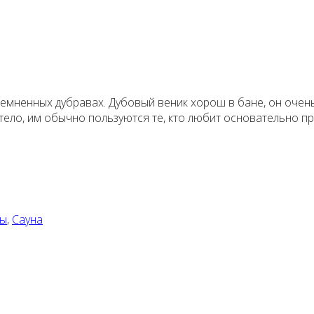
емненных дубравах. Дубовый веник хорош в бане, он очень 
тело, им обычно пользуются те, кто любит основательно п
ры
,
Сауна