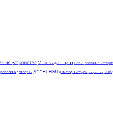
вные устройства
Мебель для сауны
Облицовочные матери
дровяная
инфр
древесина для сауны
дымоходы и трубы
излучатели