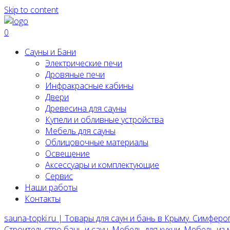
Skip to content
0
Сауны и Бани
Электрические печи
Дровяные печи
Инфракрасные кабины
Двери
Древесина для сауны
Купели и обливные устройства
Мебель для сауны
Облицовочные материалы
Освещение
Аксессуары и комплектующие
Сервис
Наши работы
Контакты
sauna-topki.ru | Товары для саун и бань в Крыму. Симферо
Строительство бань и саун, Мебель для кухни, Мебель из