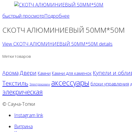
быстрый просмотр
Подробнее
СКОТЧ АЛЮМИНИЕВЫЙ 50ММ*50М
View СКОТЧ АЛЮМИНИЕВЫЙ 50ММ*50М details
Метки товаров
Двери
Арома
Купели и обли
Камни
Камни для каменок
аксессуары
Текстиль
блоки управления
Электрокамин
элекрическая
© Сауна-Топки
Instagram link
Витрина