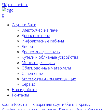
Skip to content
0
Сауны и Бани
Электрические печи
Дровяные печи
Инфракрасные кабины
Двери
Древесина для сауны
Купели и обливные устройства
Мебель для сауны
Облицовочные материалы
Освещение
Аксессуары и комплектующие
Сервис
Наши работы
Контакты
sauna-topki.ru | Товары для саун и бань в Крыму.
Симферополь сауны под ключ, Печи для бани, Камины,