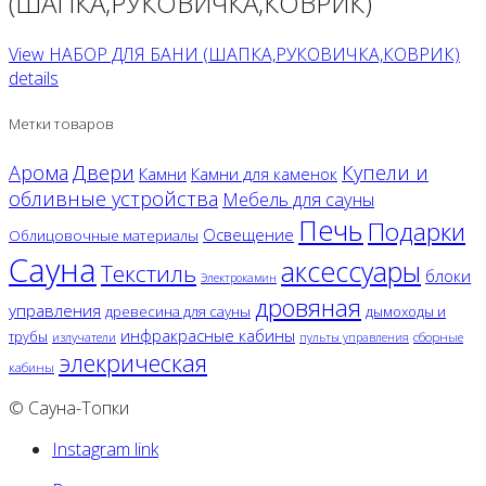
(ШАПКА,РУКОВИЧКА,КОВРИК)
View НАБОР ДЛЯ БАНИ (ШАПКА,РУКОВИЧКА,КОВРИК)
details
Метки товаров
Двери
Арома
Купели и
Камни
Камни для каменок
обливные устройства
Мебель для сауны
Печь
Подарки
Освещение
Облицовочные материалы
Сауна
аксессуары
Текстиль
блоки
Электрокамин
дровяная
управления
древесина для сауны
дымоходы и
инфракрасные кабины
трубы
излучатели
сборные
пульты управления
элекрическая
кабины
© Сауна-Топки
Instagram link