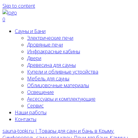
Skip to content
0
Сауны и Бани
Электрические печи
Дровяные печи
Инфракрасные кабины
Двери
Древесина для сауны
Купели и обливные устройства
Мебель для сауны
Облицовочные материалы
Освещение
Аксессуары и комплектующие
Сервис
Наши работы
Контакты
sauna-topki.ru | Товары для саун и бань в Крыму.
Симферополь сауны под ключ, Печи для бани, Камины,