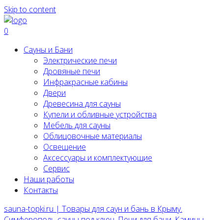
Skip to content
0
Сауны и Бани
Электрические печи
Дровяные печи
Инфракрасные кабины
Двери
Древесина для сауны
Купели и обливные устройства
Мебель для сауны
Облицовочные материалы
Освещение
Аксессуары и комплектующие
Сервис
Наши работы
Контакты
sauna-topki.ru | Товары для саун и бань в Крыму.
Симферополь сауны под ключ, Печи для бани, Камины,