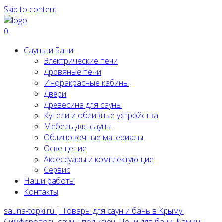
Skip to content
0
Сауны и Бани
Электрические печи
Дровяные печи
Инфракрасные кабины
Двери
Древесина для сауны
Купели и обливные устройства
Мебель для сауны
Облицовочные материалы
Освещение
Аксессуары и комплектующие
Сервис
Наши работы
Контакты
sauna-topki.ru | Товары для саун и бань в Крыму.
Симферополь сауны под ключ, Печи для бани, Камины,