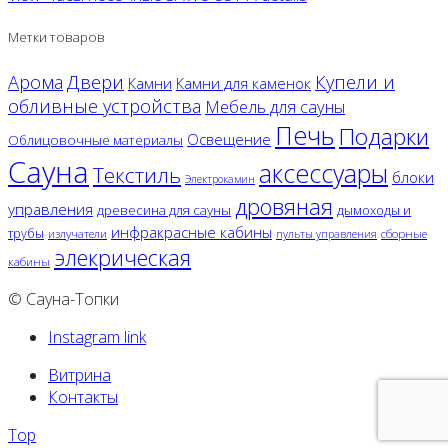
Метки товаров
Двери
Арома
Купели и
Камни
Камни для каменок
обливные устройства
Мебель для сауны
Печь
Подарки
Освещение
Облицовочные материалы
Сауна
аксессуары
Текстиль
блоки
Электрокамин
дровяная
управления
древесина для сауны
дымоходы и
инфракрасные кабины
трубы
излучатели
сборные
пульты управления
элекрическая
кабины
© Сауна-Топки
Instagram link
Витрина
Контакты
Top