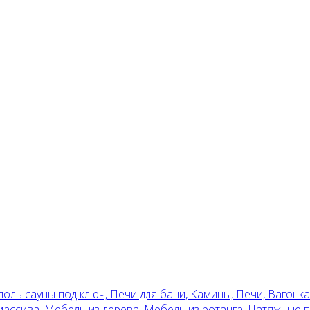
поль сауны под ключ, Печи для бани, Камины, Печи, Вагонка
 массива, Мебель из дерева, Мебель из ротанга, Натяжные 