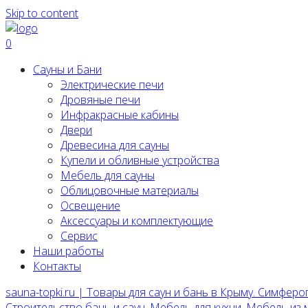
Skip to content
0
Сауны и Бани
Электрические печи
Дровяные печи
Инфракрасные кабины
Двери
Древесина для сауны
Купели и обливные устройства
Мебель для сауны
Облицовочные материалы
Освещение
Аксессуары и комплектующие
Сервис
Наши работы
Контакты
sauna-topki.ru | Товары для саун и бань в Крыму. Симферо
Строительство бань и саун, Мебель для кухни, Мебель из