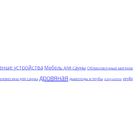
вные устройства
Мебель для сауны
Облицовочные матери
дровяная
инфр
древесина для сауны
дымоходы и трубы
излучатели