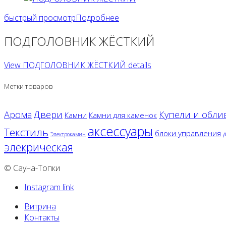
быстрый просмотр
Подробнее
ПОДГОЛОВНИК ЖЁСТКИЙ
View ПОДГОЛОВНИК ЖЁСТКИЙ details
Метки товаров
Двери
Арома
Купели и обли
Камни
Камни для каменок
аксессуары
Текстиль
блоки управления
Электрокамин
элекрическая
© Сауна-Топки
Instagram link
Витрина
Контакты