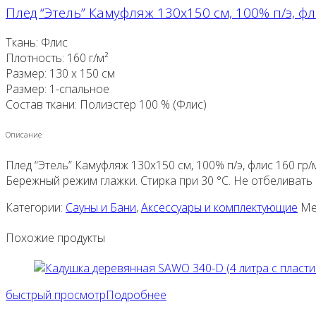
Плед “Этель” Камуфляж 130х150 см, 100% п/э, фл
Ткань: Флис
Плотность: 160 г/м²
Размер: 130 х 150 см
Размер: 1-спальное
Состав ткани: Полиэстер 100 % (Флис)
Описание
Плед “Этель” Камуфляж 130х150 см, 100% п/э, флис 160 гр/
Бережный режим глажки. Стирка при 30 °С. Не отбеливать
Категории:
Сауны и Бани
,
Аксессуары и комплектующие
Ме
Похожие продукты
быстрый просмотр
Подробнее