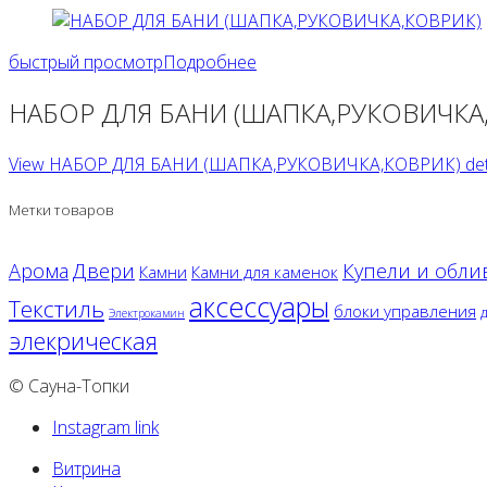
быстрый просмотр
Подробнее
НАБОР ДЛЯ БАНИ (ШАПКА,РУКОВИЧКА
View НАБОР ДЛЯ БАНИ (ШАПКА,РУКОВИЧКА,КОВРИК) deta
Метки товаров
Двери
Арома
Купели и обли
Камни
Камни для каменок
аксессуары
Текстиль
блоки управления
Электрокамин
элекрическая
© Сауна-Топки
Instagram link
Витрина