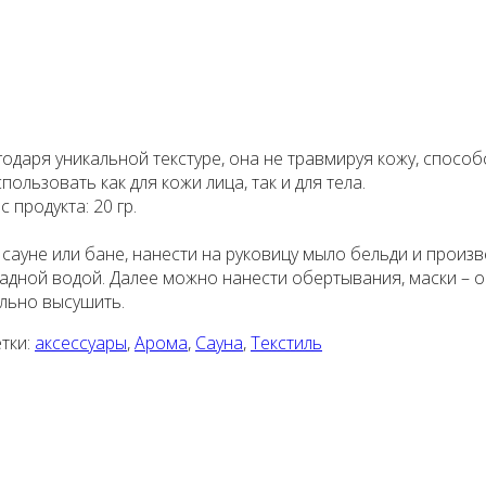
годаря уникальной текстуре, она не травмируя кожу, спос
льзовать как для кожи лица, так и для тела.
 продукта: 20 гр.
 сауне или бане, нанести на руковицу мыло бельди и произв
хладной водой. Далее можно нанести обертывания, маски – 
ельно высушить.
тки:
аксессуары
,
Арома
,
Сауна
,
Текстиль