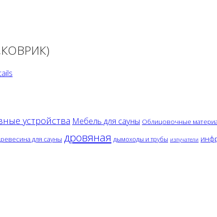
,КОВРИК)
ils
вные устройства
Мебель для сауны
Облицовочные матери
дровяная
инфр
древесина для сауны
дымоходы и трубы
излучатели