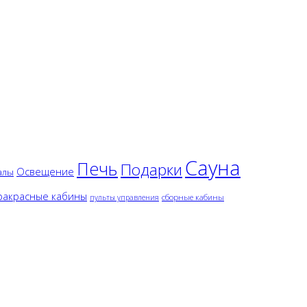
Сауна
Печь
Подарки
Освещение
алы
акрасные кабины
сборные кабины
пульты управления