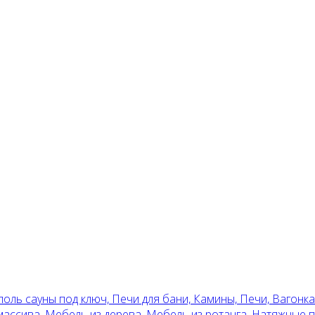
поль сауны под ключ, Печи для бани, Камины, Печи, Вагонка
 массива, Мебель из дерева, Мебель из ротанга, Натяжные 