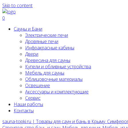
Skip to content
0
Сауны и Бани
Электрические печи
Дровяные печи
Инфракрасные кабины
Двери
Древесина для сауны
Купели и обливные устройства
Мебель для сауны
Облицовочные материалы
Освещение
Аксессуары и комплектующие
Сервис
Наши работы
Контакты
sauna-topki.ru | Товары для саун и бань в Крыму. Симферо
Строительство бань и саун, Мебель для кухни, Мебель из