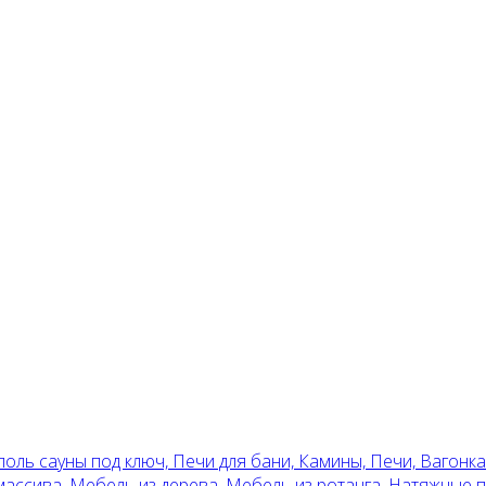
поль сауны под ключ, Печи для бани, Камины, Печи, Вагонка
 массива, Мебель из дерева, Мебель из ротанга, Натяжные 