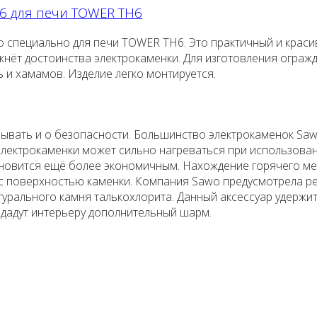
6 для печи TOWER TH6
пециально для печи TOWER TH6. Это практичный и красивый
ркнёт достоинства электрокаменки. Для изготовления ограж
ь и хамамов. Изделие легко монтируется.
ывать и о безопасности. Большинство электрокаменок Saw
лектрокаменки может сильно нагреваться при использован
тановится ещё более экономичным. Нахождение горячего ме
с поверхностью каменки. Компания Sawo предусмотрела р
урального камня талькохлорита. Данный аксессуар удержит
идадут интерьеру дополнительный шарм.