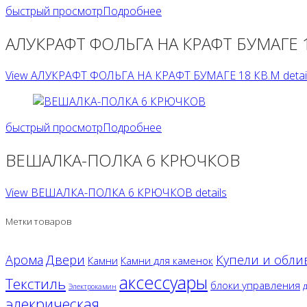
быстрый просмотр
Подробнее
АЛУКРАФТ ФОЛЬГА НА КРАФТ БУМАГЕ 
View АЛУКРАФТ ФОЛЬГА НА КРАФТ БУМАГЕ 18 КВ.М detai
быстрый просмотр
Подробнее
ВЕШАЛКА-ПОЛКА 6 КРЮЧКОВ
View ВЕШАЛКА-ПОЛКА 6 КРЮЧКОВ details
Метки товаров
Двери
Арома
Купели и обли
Камни
Камни для каменок
аксессуары
Текстиль
блоки управления
Электрокамин
элекрическая