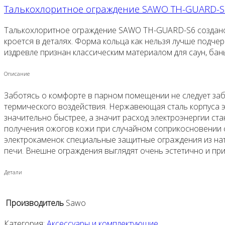
Талькохлоритное ограждение SAWO TH-GUARD-S
Талькохлоритное ограждение SAWO TH-GUARD-S6 создано с
кроется в деталях. Форма кольца как нельзя лучше подче
издревле признан классическим материалом для саун, бан
Описание
Заботясь о комфорте в парном помещении не следует заб
термического воздействия. Нержавеющая сталь корпуса э
значительно быстрее, а значит расход электроэнергии с
получения ожогов кожи при случайном соприкосновении 
электрокаменок специальные защитные ограждения из нат
печи. Внешне ограждения выглядят очень эстетично и пр
Детали
Производитель
Sawo
Категория:
Аксессуары и комплектующие