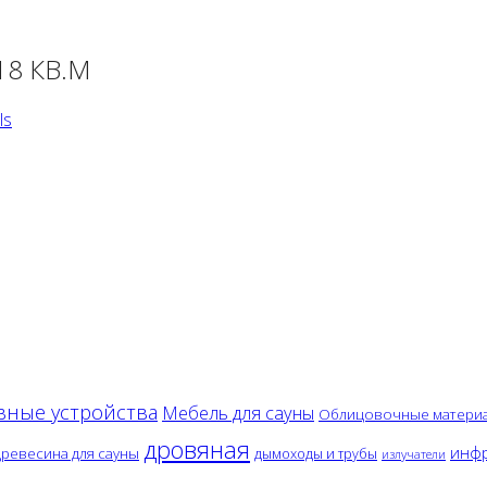
18 КВ.М
ls
вные устройства
Мебель для сауны
Облицовочные матери
дровяная
инфр
древесина для сауны
дымоходы и трубы
излучатели