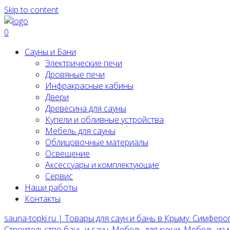
Skip to content
0
Сауны и Бани
Электрические печи
Дровяные печи
Инфракрасные кабины
Двери
Древесина для сауны
Купели и обливные устройства
Мебель для сауны
Облицовочные материалы
Освещение
Аксессуары и комплектующие
Сервис
Наши работы
Контакты
sauna-topki.ru | Товары для саун и бань в Крыму. Симферо
Строительство бань и саун, Мебель для кухни, Мебель из