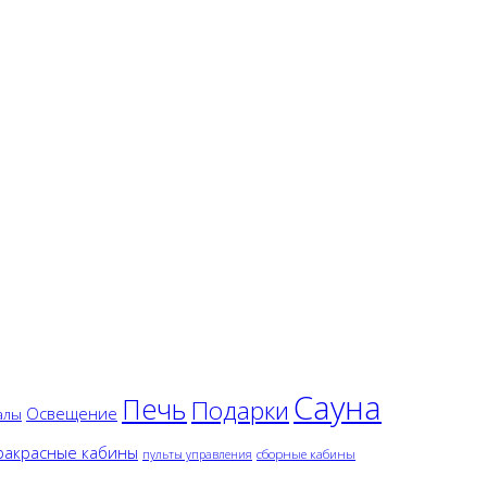
Сауна
Печь
Подарки
Освещение
алы
акрасные кабины
сборные кабины
пульты управления