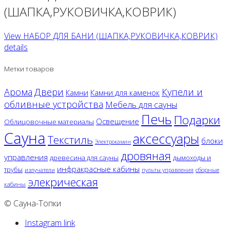
(ШАПКА,РУКОВИЧКА,КОВРИК)
View НАБОР ДЛЯ БАНИ (ШАПКА,РУКОВИЧКА,КОВРИК)
details
Метки товаров
Двери
Арома
Купели и
Камни
Камни для каменок
обливные устройства
Мебель для сауны
Печь
Подарки
Освещение
Облицовочные материалы
Сауна
аксессуары
Текстиль
блоки
Электрокамин
дровяная
управления
древесина для сауны
дымоходы и
инфракрасные кабины
трубы
излучатели
сборные
пульты управления
элекрическая
кабины
© Сауна-Топки
Instagram link