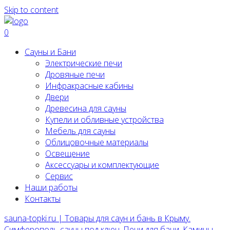
Skip to content
0
Сауны и Бани
Электрические печи
Дровяные печи
Инфракрасные кабины
Двери
Древесина для сауны
Купели и обливные устройства
Мебель для сауны
Облицовочные материалы
Освещение
Аксессуары и комплектующие
Сервис
Наши работы
Контакты
sauna-topki.ru | Товары для саун и бань в Крыму.
Симферополь сауны под ключ, Печи для бани, Камины,