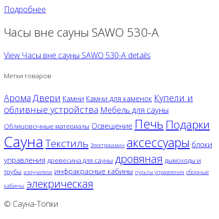
Подробнее
Часы вне сауны SAWO 530-A
View Часы вне сауны SAWO 530-A details
Метки товаров
Двери
Арома
Купели и
Камни
Камни для каменок
обливные устройства
Мебель для сауны
Печь
Подарки
Освещение
Облицовочные материалы
Сауна
аксессуары
Текстиль
блоки
Электрокамин
дровяная
управления
древесина для сауны
дымоходы и
инфракрасные кабины
трубы
излучатели
сборные
пульты управления
элекрическая
кабины
© Сауна-Топки