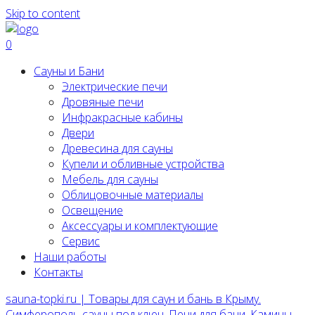
Skip to content
0
Сауны и Бани
Электрические печи
Дровяные печи
Инфракрасные кабины
Двери
Древесина для сауны
Купели и обливные устройства
Мебель для сауны
Облицовочные материалы
Освещение
Аксессуары и комплектующие
Сервис
Наши работы
Контакты
sauna-topki.ru | Товары для саун и бань в Крыму.
Симферополь сауны под ключ, Печи для бани, Камины,